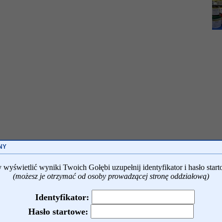
NY
 wyświetlić wyniki Twoich Gołębi uzupełnij identyfikator i hasło start
(możesz je otrzymać od osoby prowadzącej stronę oddziałową)
Identyfikator:
Hasło startowe: