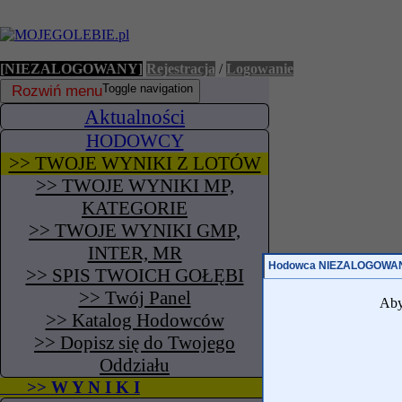
[NIEZALOGOWANY]
Rejestracja
/
Logowanie
Rozwiń menu
Toggle navigation
Aktualności
HODOWCY
>> TWOJE WYNIKI Z LOTÓW
>> TWOJE WYNIKI MP,
KATEGORIE
>> TWOJE WYNIKI GMP,
INTER, MR
Hodowca NIEZALOGOWA
>> SPIS TWOICH GOŁĘBI
>> Twój Panel
Aby
>> Katalog Hodowców
>> Dopisz się do Twojego
Oddziału
>> W Y N I K I