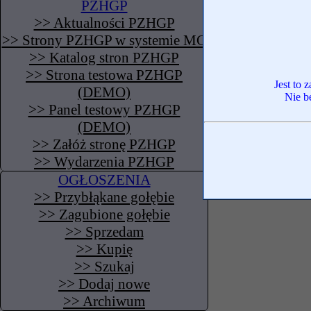
PZHGP
>> Aktualności PZHGP
>> Strony PZHGP w systemie MG
>> Katalog stron PZHGP
>> Strona testowa PZHGP
Jest to 
(DEMO)
Nie b
>> Panel testowy PZHGP
(DEMO)
>> Załóż stronę PZHGP
>> Wydarzenia PZHGP
OGŁOSZENIA
>> Przybłąkane gołębie
>> Zagubione gołębie
>> Sprzedam
>> Kupię
>> Szukaj
>> Dodaj nowe
>> Archiwum