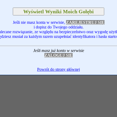
Jeśli nie masz konta w serwisie,
ZAREJESTRUJ SIĘ
i dopisz do Twojego oddziału.
zalecane rozwiązanie, ze względu na bezpieczeństwo oraz wygodę uży
ędziesz musiał za każdym razem uzupełniać identyfikatora i hasła start
Jeśli masz już konto w serwisie
ZALOGUJ SIĘ
Powrót do strony głównej