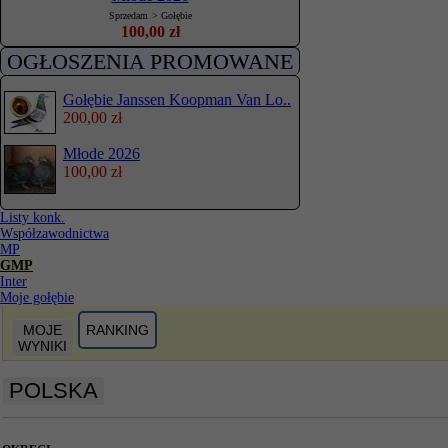
Sprzedam
>
Gołębie
100,00 zł
OGŁOSZENIA PROMOWANE
Gołębie Janssen Koopman Van Lo..
200,00 zł
Młode 2026
100,00 zł
Listy konk.
Współzawodnictwa
MP
GMP
Inter
Moje gołębie
MOJE
RANKING
WYNIKI
POLSKA